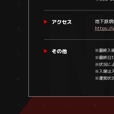
アクセス
地下鉄堺
https://
その他
※最終入
※最終日3月
※状況に
※入場は
※運営状