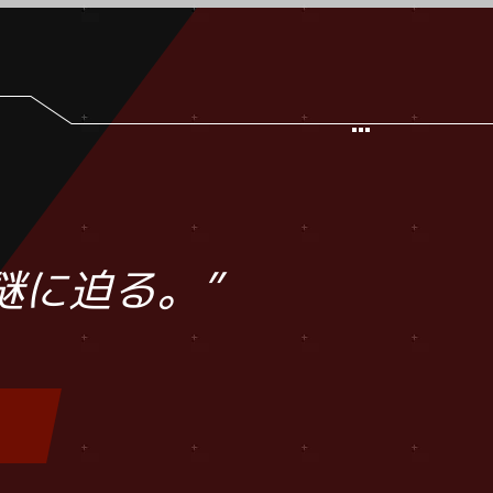
謎に迫る。”